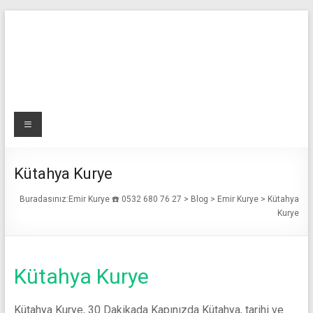
Skip
to
content
Emir
Menü
Kurye
☎️
Kütahya Kurye
0532
Buradasınız:
Emir Kurye ☎️ 0532 680 76 27
>
Blog
>
Emir Kurye
>
Kütahya
Kurye
680
76
Kütahya Kurye
27
Acil
Kütahya Kurye, 30 Dakikada Kapınızda Kütahya, tarihi ve