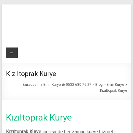
Skip
to
content
Emir
Menü
Kurye
☎️
Kızıltoprak Kurye
0532
Buradasınız:
Emir Kurye ☎️ 0532 680 76 27
>
Blog
>
Emir Kurye
>
Kızıltoprak Kurye
680
76
Kızıltoprak Kurye
27
Acil
Kızıltoprak Kurye
içerisinde her zaman kurye hizmeti