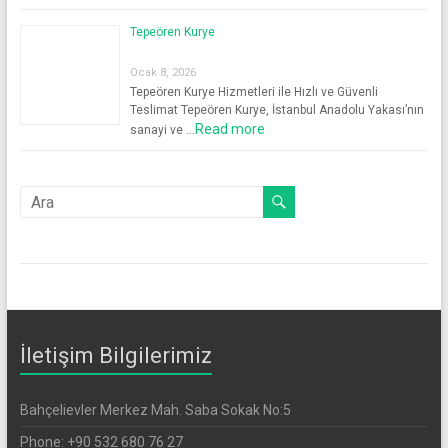
Tepeören Kurye
Ocak 8, 2026
Tepeören Kurye Hizmetleri ile Hızlı ve Güvenli
Teslimat Tepeören Kurye, İstanbul Anadolu Yakası’nın
Read more
sanayi ve …
İletişim Bilgilerimiz
Bahçelievler Merkez Mah. Saba Sokak No:5
Phone: +90 532 680 76 27