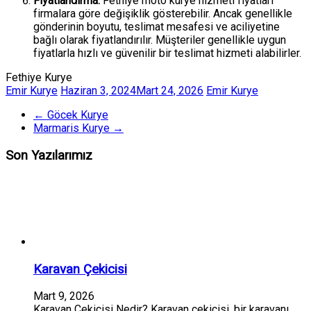
Fiyatlandırma:
Fethiye moto kurye hizmeti fiyatları
firmalara göre değişiklik gösterebilir. Ancak genellikle
gönderinin boyutu, teslimat mesafesi ve aciliyetine
bağlı olarak fiyatlandırılır. Müşteriler genellikle uygun
fiyatlarla hızlı ve güvenilir bir teslimat hizmeti alabilirler.
Fethiye Kurye
Emir Kurye
Haziran 3, 2024
Mart 24, 2026
Emir Kurye
←
Göcek Kurye
Marmaris Kurye
→
Son Yazılarımız
Karavan Çekicisi
Mart 9, 2026
Karavan Çekicisi Nedir? Karavan çekicisi, bir karavanı