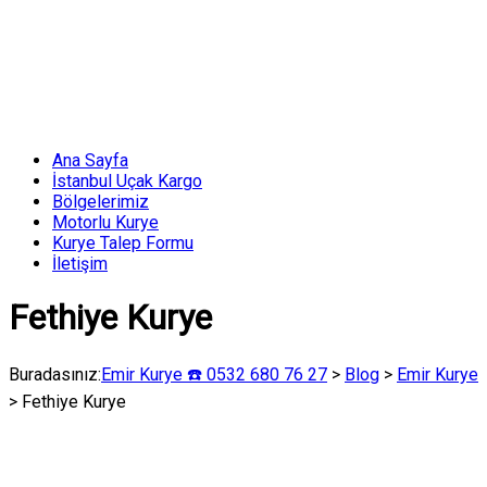
Skip
to
content
Menü
Ana Sayfa
Emir
İstanbul Uçak Kargo
Kurye
Bölgelerimiz
☎️
Motorlu Kurye
Kurye Talep Formu
0532
İletişim
680
76
Fethiye Kurye
27
Acil
Buradasınız:
Emir Kurye ☎️ 0532 680 76 27
>
Blog
>
Emir Kurye
Uçak
>
Fethiye Kurye
Kargo
ve
Kurye