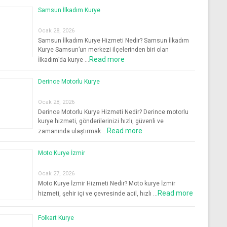
Samsun İlkadım Kurye
Ocak 28, 2026
Samsun İlkadım Kurye Hizmeti Nedir? Samsun İlkadım
Kurye Samsun’un merkezi ilçelerinden biri olan
Read more
İlkadım’da kurye …
Derince Motorlu Kurye
Ocak 28, 2026
Derince Motorlu Kurye Hizmeti Nedir? Derince motorlu
kurye hizmeti, gönderilerinizi hızlı, güvenli ve
Read more
zamanında ulaştırmak …
Moto Kurye İzmir
Ocak 27, 2026
Moto Kurye İzmir Hizmeti Nedir? Moto kurye İzmir
Read more
hizmeti, şehir içi ve çevresinde acil, hızlı …
Folkart Kurye