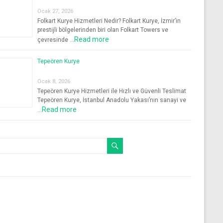
Ocak 27, 2026
Folkart Kurye Hizmetleri Nedir? Folkart Kurye, İzmir’in
prestijli bölgelerinden biri olan Folkart Towers ve
Read more
çevresinde …
Tepeören Kurye
Ocak 8, 2026
Tepeören Kurye Hizmetleri ile Hızlı ve Güvenli Teslimat
Tepeören Kurye, İstanbul Anadolu Yakası’nın sanayi ve
Read more
…