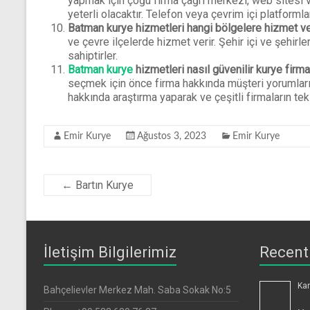
yapmak için çoğu firma çağrı merkezi, web sitesi 
yeterli olacaktır. Telefon veya çevrim içi platformla
Batman kurye hizmetleri hangi bölgelere hizmet ve
ve çevre ilçelerde hizmet verir. Şehir içi ve şehirle
sahiptirler.
Batman kurye
hizmetleri nasıl güvenilir kurye firm
seçmek için önce firma hakkında müşteri yorumların
hakkında araştırma yaparak ve çeşitli firmaların tekl
Emir Kurye
Ağustos 3, 2023
Emir Kurye
←
Bartın Kurye
İletişim Bilgilerimiz
Recent
Kar
Bahçelievler Merkez Mah. Saba Sokak No:5