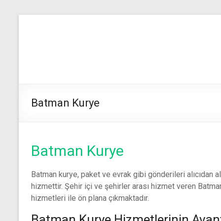
Skip
to
Emir
content
Kurye
☎️
0532
Batman Kurye
680
76
27
Batman Kurye
Acil
Batman kurye, paket ve evrak gibi gönderileri alıcıdan ala
Uçak
hizmettir. Şehir içi ve şehirler arası hizmet veren Batman 
Kargo
hizmetleri ile ön plana çıkmaktadır.
ve
Kurye
Batman Kurye Hizmetlerinin Avanta