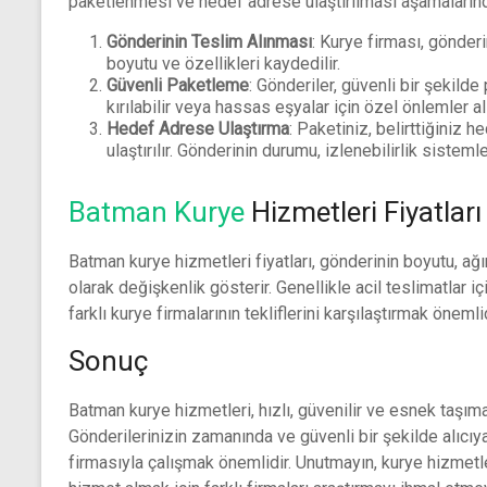
paketlenmesi ve hedef adrese ulaştırılması aşamalarınd
Gönderinin Teslim Alınması
: Kurye firması, gönderi
boyutu ve özellikleri kaydedilir.
Güvenli Paketleme
: Gönderiler, güvenli bir şekilde
kırılabilir veya hassas eşyalar için özel önlemler alı
Hedef Adrese Ulaştırma
: Paketiniz, belirttiğiniz
ulaştırılır. Gönderinin durumu, izlenebilirlik sistemler
Batman Kurye
Hizmetleri Fiyatları
Batman kurye hizmetleri fiyatları, gönderinin boyutu, ağır
olarak değişkenlik gösterir. Genellikle acil teslimatlar içi
farklı kurye firmalarının tekliflerini karşılaştırmak önemlid
Sonuç
Batman kurye hizmetleri, hızlı, güvenilir ve esnek taşım
Gönderilerinizin zamanında ve güvenli bir şekilde alıcıy
firmasıyla çalışmak önemlidir. Unutmayın, kurye hizmetler