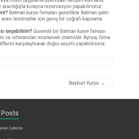
veya mobil uygulama üzerinden iletişim kurmanız
r aracılığıyla kolayca rezervasyon yapabilirsiniz.
rir?
Batman kurye firmaları genellikle Batman şehri
r arası teslimatlar için geniş bir coğrafi kapsama
ası seçebilirim?
Güvenilir bir Batman kurye firması
ı ve referansları incelemek önemlidir. Ayrıca, firma
iflerini karşılaştırarak doğru seçimi yapabilirsiniz.
Bayburt Kurye
→
 Posts
avan Çekicisi