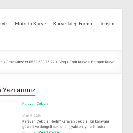
imiz
Motorlu Kurye
Kurye Talep Formu
İletişim
nız:
Emir Kurye ☎️ 0532 680 76 27
>
Blog
>
Emir Kurye
>
Batman Kurye
 Yazılarımız
Karavan Çekicisi
Mart 9, 2026
Karavan Çekicisi Nedir? Karavan çekicisi, bir karavanı
güvenli ve dengeli şekilde taşıyabilen, yeterli motor
Read more
gücüne …