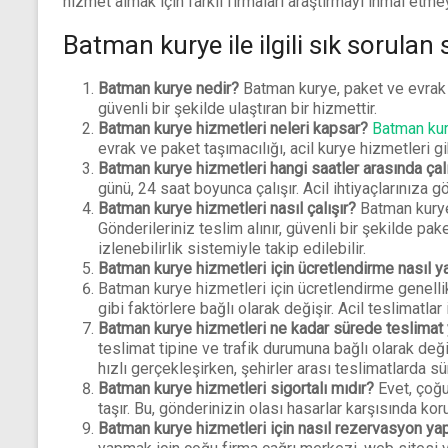
hizmet almak için farklı firmaları araştırmayı ihmal etme
Batman kurye ile ilgili sık sorulan
Batman kurye nedir?
Batman kurye, paket ve evrak g
güvenli bir şekilde ulaştıran bir hizmettir.
Batman kurye hizmetleri neleri kapsar?
Batman ku
evrak ve paket taşımacılığı, acil kurye hizmetleri gib
Batman kurye hizmetleri hangi saatler arasında çalı
günü, 24 saat boyunca çalışır. Acil ihtiyaçlarınıza g
Batman kurye hizmetleri nasıl çalışır?
Batman kurye 
Gönderileriniz teslim alınır, güvenli bir şekilde pake
izlenebilirlik sistemiyle takip edilebilir.
Batman kurye hizmetleri için ücretlendirme nasıl ya
Batman kurye hizmetleri için ücretlendirme genellik
gibi faktörlere bağlı olarak değişir. Acil teslimatlar i
Batman kurye hizmetleri ne kadar sürede teslimat
teslimat tipine ve trafik durumuna bağlı olarak deği
hızlı gerçekleşirken, şehirler arası teslimatlarda sü
Batman kurye hizmetleri sigortalı mıdır?
Evet, çoğu
taşır. Bu, gönderinizin olası hasarlar karşısında ko
Batman kurye hizmetleri için nasıl rezervasyon yap