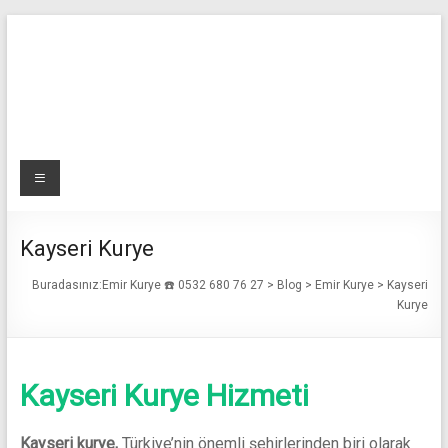
Skip
to
content
Emir
Menü
Kurye
☎️
Kayseri Kurye
0532
Buradasınız:
Emir Kurye ☎️ 0532 680 76 27
>
Blog
>
Emir Kurye
>
Kayseri
Kurye
680
76
Kayseri Kurye Hizmeti
27
Acil
Kayseri kurye,
Türkiye’nin önemli şehirlerinden biri olarak