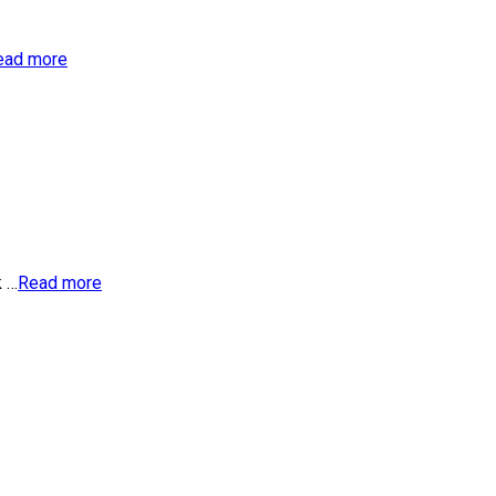
ead more
k …
Read more