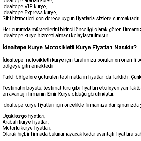
İdealtepe arabalı kurye,
İdealtepe VIP kurye,
İdealtepe Express kurye,
Gibi hizmetleri son derece uygun fiyatlarla sizlere sunmaktadır
Her durumda müşterilerini birincil önceliği olarak gören firmamız
İdealtepe kurye hizmeti alması kolaylaştırılmıştır.
İdealtepe Kurye Motosikletli Kurye Fiyatları Nasıldır?
İdealtepe motosikletli kurye
için tarafımıza sorulan en önemli so
bölgeye gitmemektedir.
Farklı bölgelere götürülen teslimatların fiyatları da farklıdır. Çü
Teslimatın boyutu, teslimat türü gibi fiyatları etkileyen yan fakt
en avantajlı firmanın Emir Kurye olduğu görülmüştür.
İdealtepe kurye fiyatları için öncelikle firmamıza danışmanızda 
Uçak kargo
fiyatları,
Arabalı kurye fiyatları,
Motorlu kurye fiyatları,
Olarak hiçbir firmada bulunamayacak kadar avantajlı fiyatlara sahi