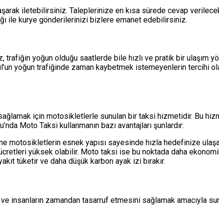
şarak iletebilirsiniz. Taleplerinize en kısa sürede cevap verilecek
ı ile kurye gönderilerinizi bizlere emanet edebilirsiniz.
 trafiğin yoğun olduğu saatlerde bile hızlı ve pratik bir ulaşım yö
ul’un yoğun trafiğinde zaman kaybetmek istemeyenlerin tercihi o
sağlamak için motosikletlerle sunulan bir taksi hizmetidir. Bu hizm
u’nda Moto Taksi kullanmanın bazı avantajları şunlardır:
ne motosikletlerin esnek yapısı sayesinde hızla hedefinize ulaşab
ücretleri yüksek olabilir. Moto taksi ise bu noktada daha ekonomik 
yakıt tüketir ve daha düşük karbon ayak izi bırakır.
 ve insanların zamandan tasarruf etmesini sağlamak amacıyla sunu