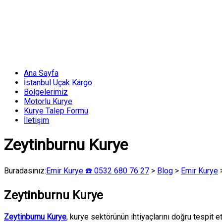
Skip
to
content
Menü
Ana Sayfa
Emir
İstanbul Uçak Kargo
Kurye
Bölgelerimiz
☎️
Motorlu Kurye
Kurye Talep Formu
0532
İletişim
680
76
Zeytinburnu Kurye
27
Acil
Buradasınız:
Emir Kurye ☎️ 0532 680 76 27
>
Blog
>
Emir Kurye
Uçak
Kargo
ve
Zeytinburnu Kurye
Kurye
Zeytinburnu Kurye
, kurye sektörünün ihtiyaçlarını doğru tespit 