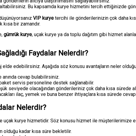
önderilerin alıcıya ulaştırılmasını sağlayabilirsiniz.
altabilirsiniz. Bu kapsamda kurye hizmetini tercih ettiğinizde gön
i düşünüyorsanız
VIP kurye
tercihi ile gönderilerinizin çok daha kıs
k kısa bir zamandır.
e,
gümrük kurye
, uçak kurye ya da toplu dağıtım gibi hizmet alanla
ağladığı Faydalar Nelerdir?
j elde edebilirsiniz. Aşağıda söz konusu avantajların neler olduğu
 anında cevap bulabilirsiniz.
paket servis personeline destek sağlanabilir.
 seviyede olacağından gönderileriniz çok daha kısa sürede alıcıl
cakları ilaç, yemek ve buna benzer ihtiyaçlara kısa sürede cevap v
alar Nelerdir?
e uçak kurye hizmetidir. Söz konusu hizmet ile müşterilerimize eşs
olduğu kadar kısa süre bekletilir.