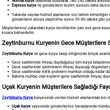
Normal kurye
talebinde bulunarak 180-240 dakika arasında g
Express kurye
ile gönderilerin teslim süresini daha da kıs
Yukarıda sayılan hizmet alanlarının sizi tatmin etmediğin
gönderilerin alıcıya ulaştırılma süresi 30-60 dakika gibi ço
Müşterilerimiz yukarıdaki kurye tercihlerinin yanı sıra gece kury
kısaca bahsedelim.
Zeytinburnu Kuryenin Gece Müşterilere S
Zeytinburnu Kurye
ile gece kurye talep ettiğinizde birçok avanta
Gece saatlerinde ihtiyaç duyduğunuz tüm kurye taleplerine
Gece saatlerinde işletmelerin ihtiyaç duyacağı düşünülen 
Gece saatlerinde trafik problemi mümkün olduğu kadar düşük
Bakıma muhtaç olan kişilerin gece saatlerinde ihtiyaç duya
Uçak Kuryenin Müşterilere Sağladığı Fayd
Zeytinburnu Kurye
bünyesinde verilen hizmet alanlarından biri d
Uçak kurye
sayesinde gönderileriniz havaalanında mümkün 