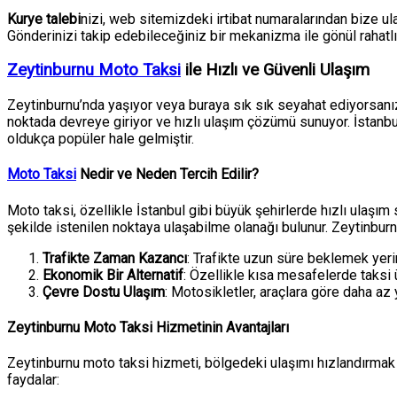
Kurye talebi
nizi, web sitemizdeki irtibat numaralarından bize ula
Gönderinizi takip edebileceğiniz bir mekanizma ile gönül rahatlığ
Zeytinburnu Moto Taksi
ile Hızlı ve Güvenli Ulaşım
Zeytinburnu’nda yaşıyor veya buraya sık sık seyahat ediyorsanız,
noktada devreye giriyor ve hızlı ulaşım çözümü sunuyor. İstanb
oldukça popüler hale gelmiştir.
Moto Taksi
Nedir ve Neden Tercih Edilir?
Moto taksi, özellikle İstanbul gibi büyük şehirlerde hızlı ulaşım 
şekilde istenilen noktaya ulaşabilme olanağı bulunur. Zeytinburn
Trafikte Zaman Kazancı
: Trafikte uzun süre beklemek yeri
Ekonomik Bir Alternatif
: Özellikle kısa mesafelerde taksi 
Çevre Dostu Ulaşım
: Motosikletler, araçlara göre daha az 
Zeytinburnu Moto Taksi Hizmetinin Avantajları
Zeytinburnu moto taksi hizmeti, bölgedeki ulaşımı hızlandırmak
faydalar: