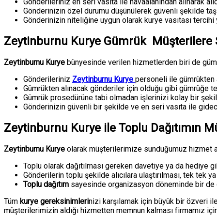
Gönderileriniz en seri vasıta ile havaalanından alınarak alıcıl
Gönderinizin özel durumu düşünülerek güvenli şekilde taşım
Gönderinizin niteliğine uygun olarak kurye vasıtası tercihi y
Zeytinburnu Kurye Gümrük Müşterilere S
Zeytinburnu Kurye
bünyesinde verilen hizmetlerden biri de gümrü
Gönderileriniz
Zeytinburnu Kurye
personeli ile gümrükten a
Gümrükten alınacak gönderiler için olduğu gibi gümrüğe te
Gümrük prosedürüne tabi olmadan işlerinizi kolay bir şekil
Gönderinizin güvenli bir şekilde ve en seri vasıta ile gidec
Zeytinburnu Kurye ile Toplu Dağıtımın Mü
Zeytinburnu Kurye
olarak müşterilerimize sunduğumuz hizmet alanl
Toplu olarak dağıtılması gereken davetiye ya da hediye gibi 
Gönderilerin toplu şekilde alıcılara ulaştırılması, tek tek y
Toplu dağıtım
sayesinde organizasyon döneminde bir de da
Tüm
kurye gereksinimleri
nizi karşılamak için büyük bir özveri 
müşterilerimizin aldığı hizmetten memnun kalması firmamız için