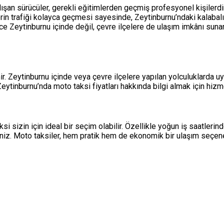
ışan sürücüler, gerekli eğitimlerden geçmiş profesyonel kişilerdi
rin trafiği kolayca geçmesi sayesinde, Zeytinburnu’ndaki kalabalık 
e Zeytinburnu içinde değil, çevre ilçelere de ulaşım imkânı sunar.
ir. Zeytinburnu içinde veya çevre ilçelere yapılan yolculuklarda u
Zeytinburnu’nda moto taksi fiyatları hakkında bilgi almak için hizm
aksi sizin için ideal bir seçim olabilir. Özellikle yoğun iş saatle
niz. Moto taksiler, hem pratik hem de ekonomik bir ulaşım seçene