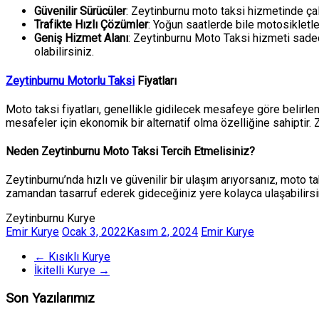
Güvenilir Sürücüler
: Zeytinburnu moto taksi hizmetinde çal
Trafikte Hızlı Çözümler
: Yoğun saatlerde bile motosikletle
Geniş Hizmet Alanı
: Zeytinburnu Moto Taksi hizmeti sadec
olabilirsiniz.
Zeytinburnu Motorlu Taksi
Fiyatları
Moto taksi fiyatları, genellikle gidilecek mesafeye göre belirlen
mesafeler için ekonomik bir alternatif olma özelliğine sahiptir. 
Neden Zeytinburnu Moto Taksi Tercih Etmelisiniz?
Zeytinburnu’nda hızlı ve güvenilir bir ulaşım arıyorsanız, moto t
zamandan tasarruf ederek gideceğiniz yere kolayca ulaşabilirsi
Zeytinburnu Kurye
Emir Kurye
Ocak 3, 2022
Kasım 2, 2024
Emir Kurye
←
Kısıklı Kurye
İkitelli Kurye
→
Son Yazılarımız