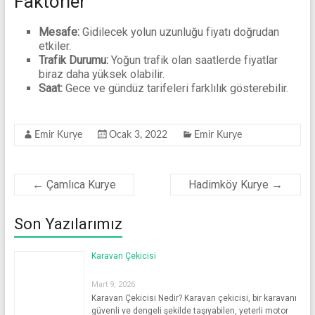
Faktörler
Mesafe:
Gidilecek yolun uzunluğu fiyatı doğrudan
etkiler.
Trafik Durumu:
Yoğun trafik olan saatlerde fiyatlar
biraz daha yüksek olabilir.
Saat:
Gece ve gündüz tarifeleri farklılık gösterebilir.
Emir Kurye
Ocak 3, 2022
Emir Kurye
←
Çamlıca Kurye
Hadimköy Kurye
→
Son Yazılarımız
Karavan Çekicisi
Mart 9, 2026
Karavan Çekicisi Nedir? Karavan çekicisi, bir karavanı
güvenli ve dengeli şekilde taşıyabilen, yeterli motor