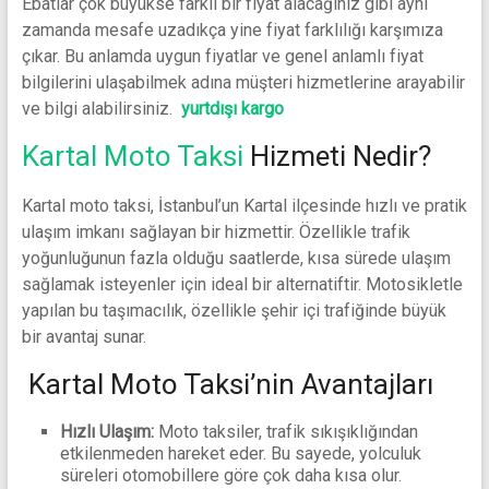
Ebatlar çok büyükse farklı bir fiyat alacağınız gibi aynı
zamanda mesafe uzadıkça yine fiyat farklılığı karşımıza
çıkar. Bu anlamda uygun fiyatlar ve genel anlamlı fiyat
bilgilerini ulaşabilmek adına müşteri hizmetlerine arayabilir
ve bilgi alabilirsiniz.
yurtdışı kargo
Kartal Moto Taksi
Hizmeti Nedir?
Kartal moto taksi, İstanbul’un Kartal ilçesinde hızlı ve pratik
ulaşım imkanı sağlayan bir hizmettir. Özellikle trafik
yoğunluğunun fazla olduğu saatlerde, kısa sürede ulaşım
sağlamak isteyenler için ideal bir alternatiftir. Motosikletle
yapılan bu taşımacılık, özellikle şehir içi trafiğinde büyük
bir avantaj sunar.
Kartal Moto Taksi’nin Avantajları
Hızlı Ulaşım:
Moto taksiler, trafik sıkışıklığından
etkilenmeden hareket eder. Bu sayede, yolculuk
süreleri otomobillere göre çok daha kısa olur.