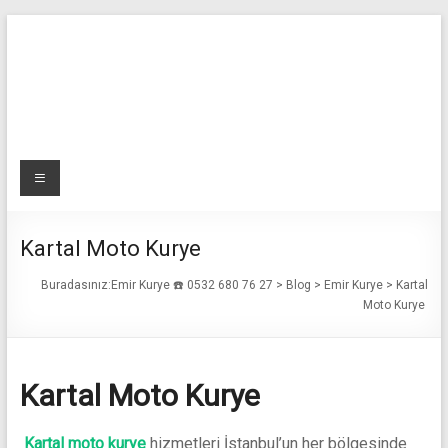
Skip
to
content
Emir
Menü
Kurye
☎️
Kartal Moto Kurye
0532
Buradasınız:
Emir Kurye ☎️ 0532 680 76 27
>
Blog
>
Emir Kurye
>
Kartal
Moto Kurye
680
76
Kartal Moto Kurye
27
Acil
Kartal moto kurye
hizmetleri İstanbul’un her bölgesinde