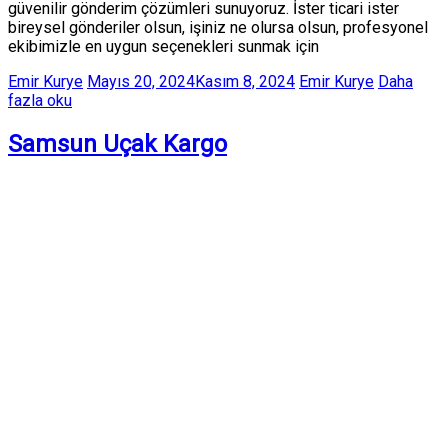
güvenilir gönderim çözümleri sunuyoruz. İster ticari ister
bireysel gönderiler olsun, işiniz ne olursa olsun, profesyonel
ekibimizle en uygun seçenekleri sunmak için
Emir Kurye
Mayıs 20, 2024
Kasım 8, 2024
Emir Kurye
Daha
fazla oku
Samsun Uçak Kargo