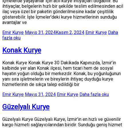
içmelerde yaşayanlar için acil kurye ihtiyaçları doğabilir. Bu
ihtiyaçlar, belgelerin hızlı bir şekilde teslim edilmesinden acil
ilaç veya özel bir paketin gönderilmesine kadar çeşitlilik
gösterebilir. İşte İçmeler’deki kurye hizmetlerinin sunduğu
avantajlar ve
Emir Kurye
Mayıs 31, 2024
Kasım 2, 2024
Emir Kurye
Daha
fazla oku
Konak Kurye
Konak Kurye Konak Kurye 30 Dakikada Kapınızda, İzmir’in
kalbinde yer alan Konak ilçesi, hem ticari hem de sosyal
hayatın yoğun olduğu bir merkezdir. Konak, bu yoğunluğunun
yanı sıra işletmelerin ve bireylerin ihtiyaç duyduğu kurye
hizmetlerinin de sıkça talep edildiği bir
Emir Kurye
Mayıs 31, 2024
Emir Kurye
Daha fazla oku
Güzelyalı Kurye
Güzelyalı Kurye Güzelyalı Kurye, İzmir’in en hızlı ve güvenilir
kargo hizmeti sağlayıcılarından biridir. Sunduğu geniş hizmet