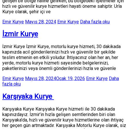
gelişen bir bölge haline gelirken, bu bölgedeki işletmeler için
hızlı ve güvenilir kurye hizmetleri hayati öneme sahiptir. Urla
Kurye olarak, şehir içi ve
Emir Kurye
Mayıs 28, 2024
Emir Kurye
Daha fazla oku
İzmir Kurye
İzmir Kurye İzmir Kurye, motorlu kurye hizmeti, 30 dakikada
kapınızda acil gönderilerinizi hızlı ve güvenilir bir şekilde
teslim etmenin en etkili yoludur. İhtiyacınız olan her an, her
yerde, motorlu kurye hizmeti sayesinde belgelerinizi,
paketlerinizi veya önemli gönderilerinizi hızla ve güvenle
Emir Kurye
Mayıs 28, 2024
Ocak 19, 2026
Emir Kurye
Daha
fazla oku
Karşıyaka Kurye
Karşıyaka Kurye Karşıyaka Kurye hizmeti ile 30 dakikada
kapınızdayız. İzmir’in hızla gelişen semtlerinden biri olan
Karşıyaka’da, hızlı ve güvenilir kurye hizmetlerine olan ihtiyaç
her geçen gün artmaktadır. Karşıyaka Motorlu Kurye olarak, siz