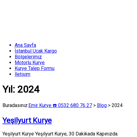
Skip
to
content
Menü
Ana Sayfa
Emir
İstanbul Uçak Kargo
Kurye
Bölgelerimiz
☎️
Motorlu Kurye
Kurye Talep Formu
0532
İletişim
680
76
Yıl:
2024
27
Acil
Buradasınız:
Emir Kurye ☎️ 0532 680 76 27
>
Blog
>
2024
Uçak
Kargo
ve
Yeşilyurt Kurye
Kurye
Yeşilyurt Kurye Yeşilyurt Kurye, 30 Dakikada Kapınızda.