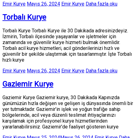
Emir Kurye
Mayıs 26, 2024
Emir Kurye
Daha fazla oku
Torbalı Kurye
Torbalı Kurye Torbalı Kurye ile 30 Dakikada adresinizdeyiz.
İzmirin, Torbalı ilçesinde yaşayanlar ve işletmeler için
zamanında ve güvenilir kurye hizmeti bulmak önemlidir.
Torbalı acil kurye hizmetleri, acil gönderilerinizi hızlı ve
güvenilir bir şekilde ulaştırmak için tasarlanmıştır. İşte Torbalı
hızlı kurye
Emir Kurye
Mayıs 26, 2024
Emir Kurye
Daha fazla oku
Gaziemir Kurye
Gaziemir Kurye Gaziemir kurye, 30 Dakikada Kapınızda
günümüzün hızla değişen ve gelişen iş dünyasında önemli bir
yer tutmaktadır. Gaziemir’in işlek ve yoğun trafiğe sahip
bölgelerinde, acil veya düzenli teslimat ihtiyaçlarınızı
karşılamak için profesyonel kurye hizmetlerinden
yararlanabilirsiniz. Gaziemir’de faaliyet gösteren kurye
Emir Kurye
Mayıs 25, 2024
Mayıs 26, 2024
Emir Kurye
Daha