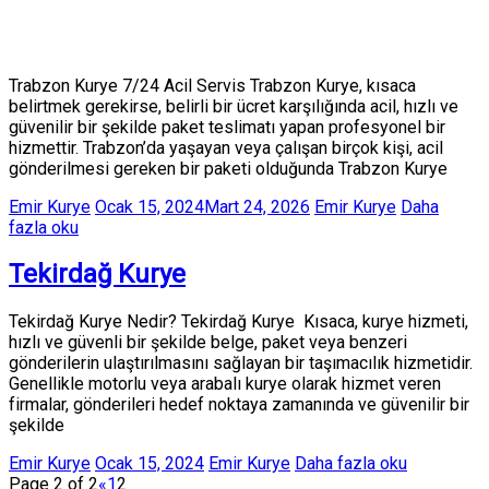
Trabzon Kurye 7/24 Acil Servis Trabzon Kurye, kısaca
belirtmek gerekirse, belirli bir ücret karşılığında acil, hızlı ve
güvenilir bir şekilde paket teslimatı yapan profesyonel bir
hizmettir. Trabzon’da yaşayan veya çalışan birçok kişi, acil
gönderilmesi gereken bir paketi olduğunda Trabzon Kurye
Emir Kurye
Ocak 15, 2024
Mart 24, 2026
Emir Kurye
Daha
fazla oku
Tekirdağ Kurye
Tekirdağ Kurye Nedir? Tekirdağ Kurye Kısaca, kurye hizmeti,
hızlı ve güvenli bir şekilde belge, paket veya benzeri
gönderilerin ulaştırılmasını sağlayan bir taşımacılık hizmetidir.
Genellikle motorlu veya arabalı kurye olarak hizmet veren
firmalar, gönderileri hedef noktaya zamanında ve güvenilir bir
şekilde
Emir Kurye
Ocak 15, 2024
Emir Kurye
Daha fazla oku
Page 2 of 2
«
1
2