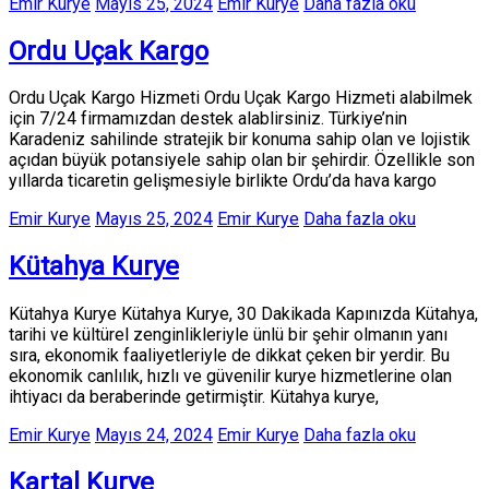
Emir Kurye
Mayıs 25, 2024
Emir Kurye
Daha fazla oku
Ordu Uçak Kargo
Ordu Uçak Kargo Hizmeti Ordu Uçak Kargo Hizmeti alabilmek
için 7/24 firmamızdan destek alablirsiniz. Türkiye’nin
Karadeniz sahilinde stratejik bir konuma sahip olan ve lojistik
açıdan büyük potansiyele sahip olan bir şehirdir. Özellikle son
yıllarda ticaretin gelişmesiyle birlikte Ordu’da hava kargo
Emir Kurye
Mayıs 25, 2024
Emir Kurye
Daha fazla oku
Kütahya Kurye
Kütahya Kurye Kütahya Kurye, 30 Dakikada Kapınızda Kütahya,
tarihi ve kültürel zenginlikleriyle ünlü bir şehir olmanın yanı
sıra, ekonomik faaliyetleriyle de dikkat çeken bir yerdir. Bu
ekonomik canlılık, hızlı ve güvenilir kurye hizmetlerine olan
ihtiyacı da beraberinde getirmiştir. Kütahya kurye,
Emir Kurye
Mayıs 24, 2024
Emir Kurye
Daha fazla oku
Kartal Kurye